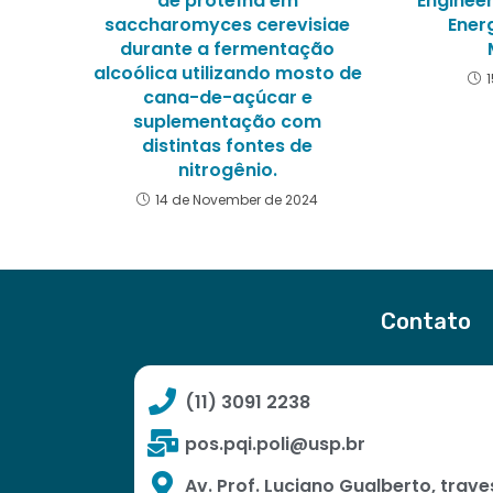
de proteína em
Enginee
saccharomyces cerevisiae
Energ
durante a fermentação
alcoólica utilizando mosto de
cana-de-açúcar e
suplementação com
distintas fontes de
nitrogênio.
14 de November de 2024
Contato
(11) 3091 2238
pos.pqi.poli@usp.br
Av. Prof. Luciano Gualberto, trave