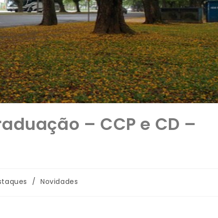
raduação – CCP e CD –
staques
/
Novidades