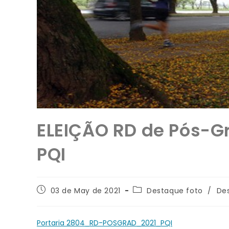
ELEIÇÃO RD de Pós-G
PQI
03 de May de 2021
Destaque foto
/
De
Portaria 2804_RD-POSGRAD_2021_PQI