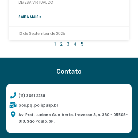
DEFESA VIRTUAL DO
SAIBA MAIS »
10 de September de 2025
1
2
3
4
5
Contato
(11) 3091 2238
pos.pqi.poli@usp.br
Av. Prof. Luciano Gualberto, travessa 3, n. 380 - 05508-
010, São Paulo, SP.