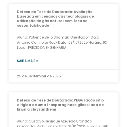
Defesa de Tese de Doutorado: Avaliação
baseada em cenários das tecnologias de
utilização do gás natural com foco na
sustentabilidade
Aluna: Patience Bello Shamaki Orientador: Galo
Antonio Carrillo Le Roux Data: 03/10/2025 Horário: 10h
Local: PRÉDIO DA ENGENHARIA
SAIBA MAIS »
25 de September de 2025
Defesa de Tese de Doutorado: PEGuilação sítio
dirigida de uma L-asparaginase glicosilada de
Erwinia chrysanthemi
Aluno: Gustavo Henrique Azevedo Brandão
Orientador: Aldo Tonso Data: 01/10/2025 Horário: 09h