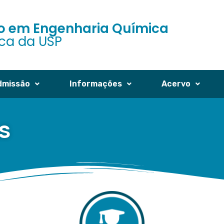
 em Engenharia Química
ica da USP
dmissão
Informações
Acervo
AS