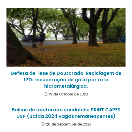
Defesa de Tese de Doutorado: Reciclagem de
LED: recuperação de gálio por rota
hidrometalúrgica.
19 de October de 2023
Bolsas de doutorado sanduíche PRINT CAPES
USP (Saída 2024 vagas remanescentes)
26 de September de 2023