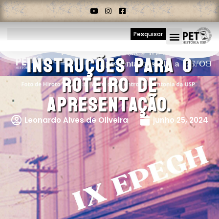
Pesquisar
Instruções Para O
Roteiro De
Apresentação.
Leonardo Alves de Oliveira
junho 25, 2024