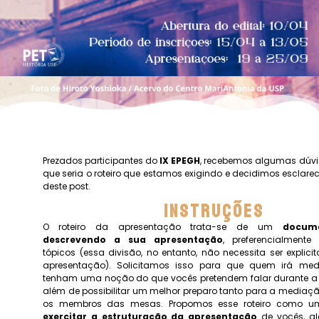
Prezados participantes do
IX EPEGH
, recebemos algumas dúv
que seria o
roteiro
que estamos exigindo e decidimos esclarec
deste post.
Instruções
O
roteiro
da apresentação trata-se de um
docume
descrevendo a sua apresentação
, preferencialmente
tópicos (essa divisão, no entanto, não necessita ser explic
apresentação). Solicitamos isso para que quem irá me
tenham uma noção do que vocês pretendem falar durante a
além de possibilitar um melhor preparo tanto para a mediaç
os membros das mesas. Propomos esse
roteiro
como 
exercitar a estruturação da apresentação
de vocês, al