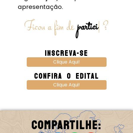
apresentação.
Ficou a fim de
part
?
|
Inscreva-Se
Clique Aqui!
Confira O Edital
Clique Aqui!
Compartilhe: