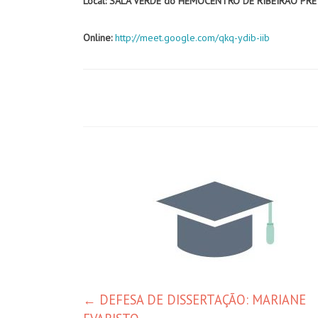
Local: SALA VERDE do HEMOCENTRO DE RIBEIRÃO PR
Online:
http://meet.google.com/qkq-
ydib-iib
Navegação
de
posts
←
DEFESA DE DISSERTAÇÃO: MARIANE