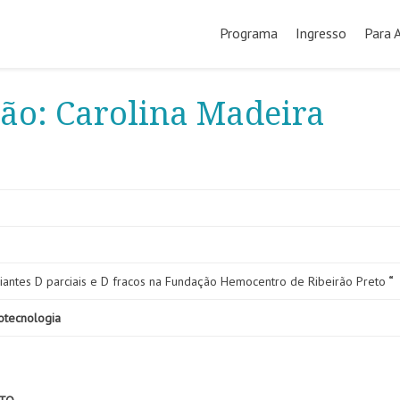
Pular
para
Programa
Ingresso
Para 
o
conteúdo
ção: Carolina Madeira
iantes D parciais e D fracos na Fundação Hemocentro de Ribeirão Preto
“
otecnologia