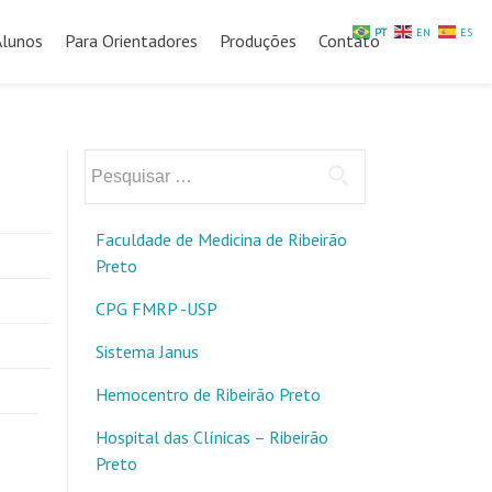
PT
EN
ES
Alunos
Para Orientadores
Produções
Contato
Pesquisar
por:
Faculdade de Medicina de Ribeirão
Preto
CPG FMRP -USP
Sistema Janus
Hemocentro de Ribeirão Preto
Hospital das Clínicas – Ribeirão
Preto