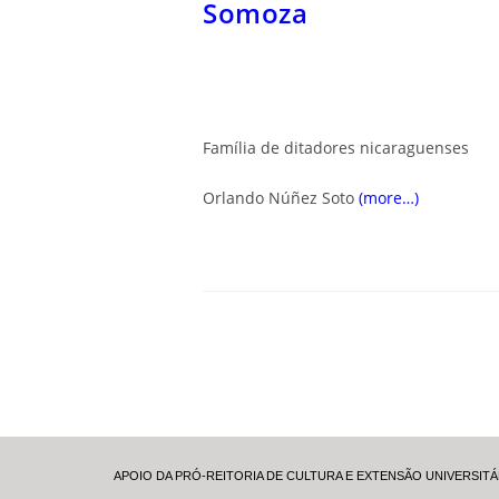
Somoza
Família de ditadores nicaraguenses
Orlando Núñez Soto
(more…)
APOIO DA PRÓ-REITORIA DE CULTURA E EXTENSÃO UNIVERSITÁ