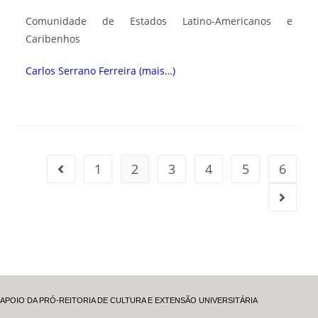
Comunidade de Estados Latino-Americanos e
Caribenhos
Carlos Serrano Ferreira
(mais…)
1
2
3
4
5
6
APOIO DA PRÓ-REITORIA DE CULTURA E EXTENSÃO UNIVERSITÁRIA