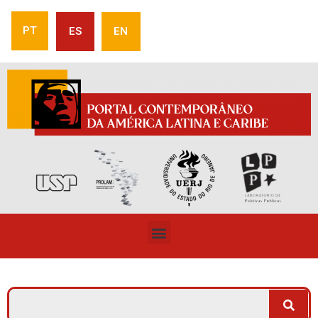
PT
ES
EN