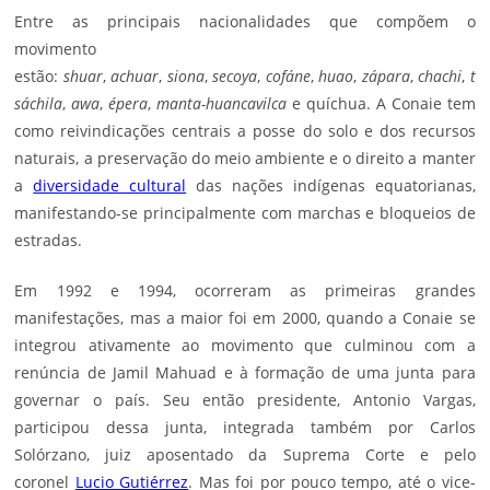
Entre as principais nacionalidades que compõem o
movimento
estão:
shuar
,
achuar
,
siona
,
secoya
,
cofáne
,
huao
,
zápara
,
chachi
,
t
sáchila
,
awa
,
épera
,
manta-huancavilca
e quíchua. A Conaie tem
como reivindicações centrais a posse do solo e dos recursos
naturais, a preservação do meio ambiente e o direito a manter
a
diversidade cultural
das nações indígenas equatorianas,
manifestando-se principalmente com marchas e bloqueios de
estradas.
Em 1992 e 1994, ocorreram as primeiras grandes
manifestações, mas a maior foi em 2000, quando a Conaie se
integrou ativamente ao movimento que culminou com a
renúncia de Jamil Mahuad e à formação de uma junta para
governar o país. Seu então presidente, Antonio Vargas,
participou dessa junta, integrada também por Carlos
Solórzano, juiz aposentado da Suprema Corte e pelo
coronel
Lucio Gutiérrez
. Mas foi por pouco tempo, até o vice-