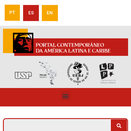
PT
ES
EN