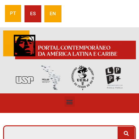
PT
ES
EN