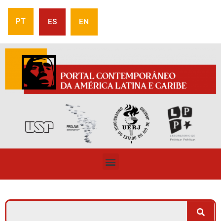
PT
ES
EN