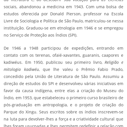
sociais, abandonou a medicina em 1943. Com uma bolsa de
estudos oferecida por Donald Pierson, professor na Escola
Livre de Sociologia e Política de São Paulo, matriculou-se nessa
instituição. Graduou-se em etnologia em 1946 e se empregou
no Serviço de Proteção aos Índios (SPI).
De 1946 a 1948 participou de expedições, entrando em
contato com os terenas, ofaié-xavantes, guaranis, caapores e
kadiwéus. Em 1950, publicou seu primeiro livro,
Religião e
mitologia kadiwéu
, que lhe valeu o Prêmio Fabio Prado,
concedido pela União de Literatura de São Paulo. Assumiu a
direção de estudos do SPI e desenvolveu várias iniciativas em
favor da causa indígena, entre elas a criação do Museu do
Índio, em 1953, que estabeleceu o primeiro curso brasileiro de
pós-graduação em antropologia, e o projeto de criação do
Parque do Xingu. Seus escritos sobre os índios inscrevem-se
na luta para devolver-lhes a força e a criatividade cultural que
lhes foram usurpadas e lhes permitem redefinir a relação com