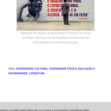
Exposição “As utopias de Darcy Ribeiro” montada em frente
ao Theatro Municipal do Rio de Janeiro, em dezembro de
2010 (Daniel Fucs/Creative Commons)
TAGS
:
DIVERSIDADE CULTURAL
,
DIVERSIDADE ÉTNICA
,
EDUCAÇÃO E
UNIVERSIDADE
,
LITERATURA
APOIO DA PRÓ-REITORIA DE CULTURA E EXTENSÃO UNIVERSITÁRIA