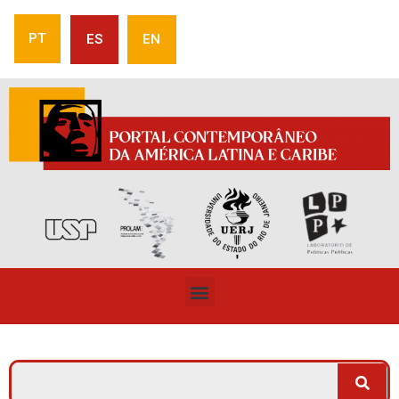
PT
ES
EN