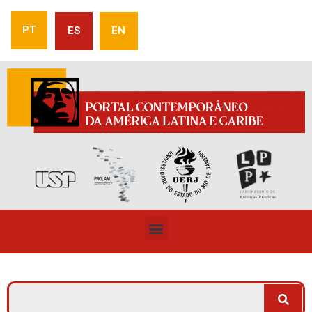
PT
ES
EN