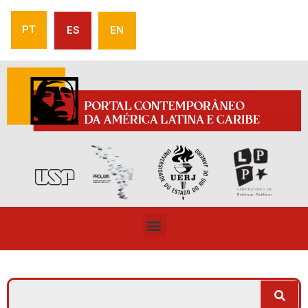
PT
ES
EN