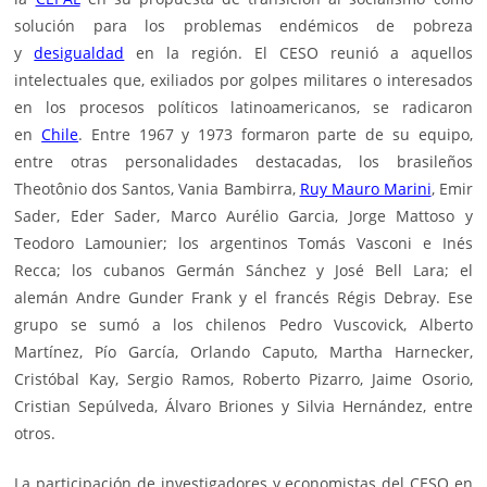
solución para los problemas endémicos de pobreza
y
desigualdad
en la región. El CESO reunió a aquellos
intelectuales que, exiliados por golpes militares o interesados
en los procesos políticos latinoamericanos, se radicaron
en
Chile
. Entre 1967 y 1973 formaron parte de su equipo,
entre otras personalidades destacadas, los brasileños
Theotônio dos Santos, Vania Bambirra,
Ruy Mauro Marini
, Emir
Sader, Eder Sader, Marco Aurélio Garcia, Jorge Mattoso y
Teodoro Lamounier; los argentinos Tomás Vasconi e Inés
Recca; los cubanos Germán Sánchez y José Bell Lara; el
alemán Andre Gunder Frank y el francés Régis Debray. Ese
grupo se sumó a los chilenos Pedro Vuscovick, Alberto
Martínez, Pío García, Orlando Caputo, Martha Harnecker,
Cristóbal Kay, Sergio Ramos, Roberto Pizarro, Jaime Osorio,
Cristian Sepúlveda, Álvaro Briones y Silvia Hernández, entre
otros.
La participación de investigadores y economistas del CESO en