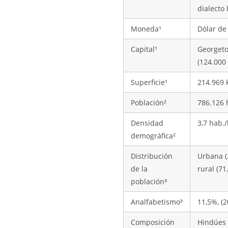
dialecto 
Moneda¹
Dólar de
Capital¹
Georget
(124.000
Superficie¹
214.969 
Población²
786.126 
Densidad
3,7 hab.
demográfica²
Distribución
Urbana (
de la
rural (71
población³
Analfabetismo³
11,5%, (2
Composición
Hindúes d