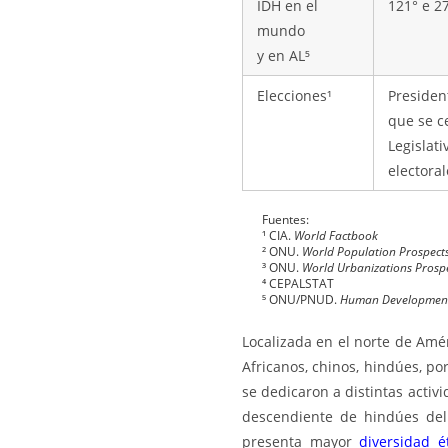
IDH en el
121° e 2
mundo
y en AL⁵
Elecciones¹
Presiden
que se c
Legislat
electora
Fuentes:
¹ CIA.
World Factbook
² ONU.
World Population Prospect
³ ONU.
World Urbanizations Prospe
⁴ CEPALSTAT
⁵ ONU/PNUD.
Human Development
Localizada en el norte de Amér
Africanos, chinos, hindúes, p
se dedicaron a distintas activ
descendiente de hindúes del
presenta mayor
div
e
rsidad é