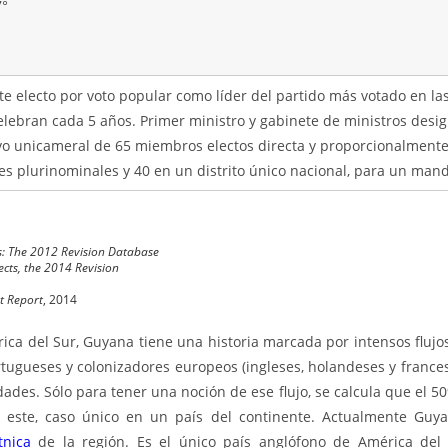
7°
te electo por voto popular como líder del partido más votado en la
elebran cada 5 años. Primer ministro y gabinete de ministros desig
ivo unicameral de 65 miembros electos directa y proporcionalmente,
les plurinominales y 40 en un distrito único nacional, para un man
s: The 2012 Revision Database
cts, the 2014 Revision
 Report
, 2014
ica del Sur, Guyana tiene una historia marcada por intensos flujos
ortugueses y colonizadores europeos (ingleses, holandeses y france
idades. Sólo para tener una noción de ese flujo, se calcula que el 
 este, caso único en un país del continente. Actualmente Guy
tnica
de la región. Es el único país anglófono de América del 