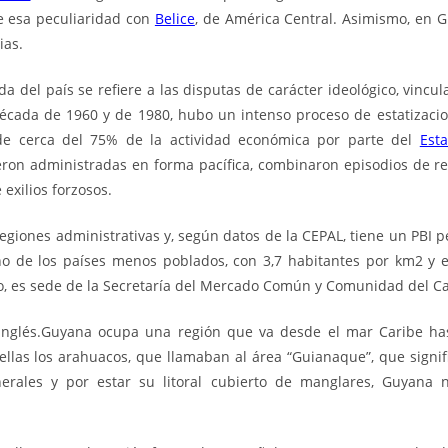
e esa peculiaridad con
Belice
, de América Central. Asimismo, en 
ias.
a del país se refiere a las disputas de carácter ideológico, vincul
a década de 1960 y de 1980, hubo un intenso proceso de estatizacio
de cerca del 75% de la actividad económica por parte del
Est
ueron administradas en forma pacífica, combinaron episodios de r
 exilios forzosos.
egiones administrativas y, según datos de la
CEPAL
, tiene un PBI 
o de los países menos poblados, con 3,7 habitantes por km
2
y e
mo, es sede de la Secretaría del Mercado Común y Comunidad del Ca
 inglés.Guyana ocupa una región que va desde el mar Caribe ha
 ellas los arahuacos, que llamaban al área “Guianaque”, que signif
erales y por estar su litoral cubierto de manglares, Guyana n