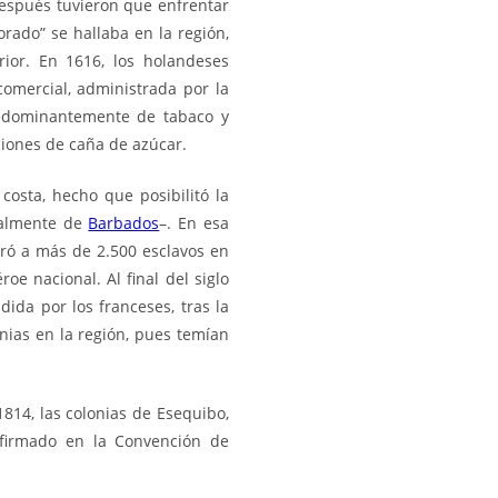
después tuvieron que enfrentar
orado” se hallaba en la región,
ior. En 1616, los holandeses
comercial, administrada por la
redominantemente de tabaco y
ciones de caña de azúcar.
costa, hecho que posibilitó la
ipalmente de
Barbados
–. En esa
eró a más de 2.500 esclavos en
oe nacional. Al final del siglo
ida por los franceses, tras la
nias en la región, pues temían
814, las colonias de Esequibo,
 firmado en la Convención de