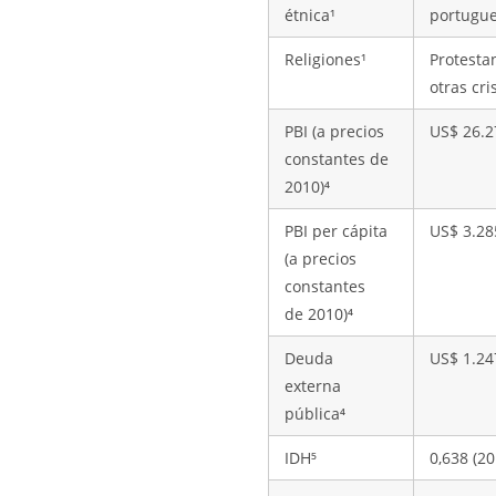
étnica¹
portugue
Religiones¹
Protestan
otras cri
PBI (a precios
US$ 26.2
constantes de
2010)⁴
PBI per cápita
US$ 3.28
(a precios
constantes
de 2010)⁴
Deuda
US$ 1.24
externa
pública⁴
IDH⁵
0,638 (20