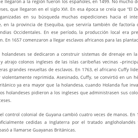
e llegaron a la región fueron los españoles, en 1499. No mucho 
es, que llegaron en el siglo XVI. En esa época se creía que “El D
rganizadas en su búsqueda muchas expediciones hacia el inter
, en la provincia de Esequiba, que serviría también de factoría 
ndias Occidentales. En ese período, la producción local era p
n. En 1657 comenzaron a llegar esclavos africanos para las planta
os holandeses se dedicaron a construir sistemas de drenaje en la 
 y atrajo colonos ingleses de las islas caribeñas vecinas –princ
ras grandes revueltas de esclavos. En 1763, el africano Cuffy lid
violentamente reprimida. Asesinado, Cuffy, se convirtió en un hér
 británico ya era mayor que la holandesa, cuando Holanda fue invad
los holandeses pidieron a los ingleses que administrasen sus colo
ceses.
 el control colonial de Guyana cambió cuatro veces de manos. En 1
ficialmente cedidas a Inglaterra por el tratado angloholandés
o pasó a llamarse Guayanas Británicas.