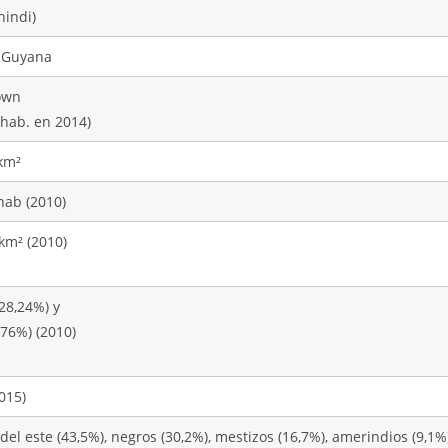
hindi)
 Guyana
own
 hab. en 2014)
km²
hab (2010)
/km² (2010)
28,24%) y
,76%) (2010)
015)
el este (43,5%), negros (30,2%), mestizos (16,7%), amerindios (9,1%)