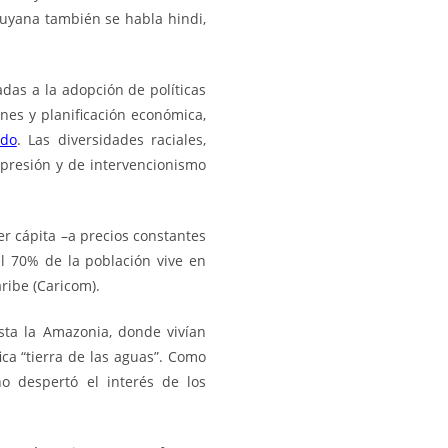
Guyana también se habla hindi,
adas a la adopción de políticas
nes y planificación económica,
ado
. Las
diversidades
raciales,
epresión y de intervencionismo
per cápita –a precios constantes
l 70% de la población vive en
ribe (
Caricom
).
sta la
Amazonia
, donde vivían
ica “tierra de las aguas”. Como
o despertó el interés de los