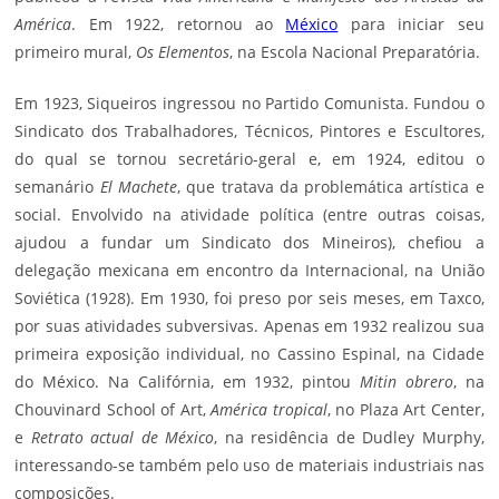
América
. Em 1922, retornou ao
México
para iniciar seu
primeiro mural,
Os Elementos
, na Escola Nacional Preparatória.
Em 1923, Siqueiros ingressou no Partido Comunista. Fundou o
Sindicato dos Trabalhadores, Técnicos, Pintores e Escultores,
do qual se tornou secretário-geral e, em 1924, editou o
semanário
El Machete
, que tratava da problemática artística e
social. Envolvido na atividade política (entre outras coisas,
ajudou a fundar um Sindicato dos Mineiros), chefiou a
delegação mexicana em encontro da Internacional, na União
Soviética (1928). Em 1930, foi preso por seis meses, em Taxco,
por suas atividades subversivas. Apenas em 1932 realizou sua
primeira exposição individual, no Cassino Espinal, na Cidade
do México. Na Califórnia, em 1932, pintou
Mitin obrero
, na
Chouvinard School of Art,
América tropical
, no Plaza Art Center,
e
Retrato actual de México
, na residência de Dudley Murphy,
interessando-se também pelo uso de materiais industriais nas
composições.