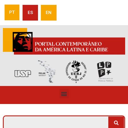
PT
ES
EN