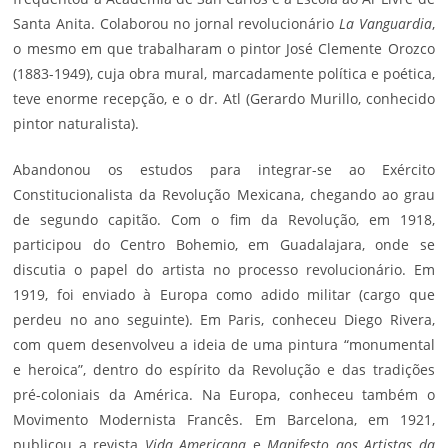
Santa Anita. Colaborou no jornal revolucionário
La Vanguardia
,
o mesmo em que trabalharam o pintor José Clemente Orozco
(1883-1949), cuja obra mural, marcadamente política e poética,
teve enorme recepção, e o dr. Atl (Gerardo Murillo, conhecido
pintor naturalista).
Abandonou os estudos para integrar-se ao Exército
Constitucionalista da Revolução Mexicana, chegando ao grau
de segundo capitão. Com o fim da Revolução, em 1918,
participou do Centro Bohemio, em Guadalajara, onde se
discutia o papel do artista no processo revolucionário. Em
1919, foi enviado à Europa como adido militar (cargo que
perdeu no ano seguinte). Em Paris, conheceu
Diego Rivera
,
com quem desenvolveu a ideia de uma pintura “monumental
e heroica”, dentro do espírito da Revolução e das tradições
pré-coloniais da América. Na Europa, conheceu também o
Movimento Modernista Francês. Em Barcelona, em 1921,
publicou a revista
Vida Americana
e
Manifesto aos Artistas da