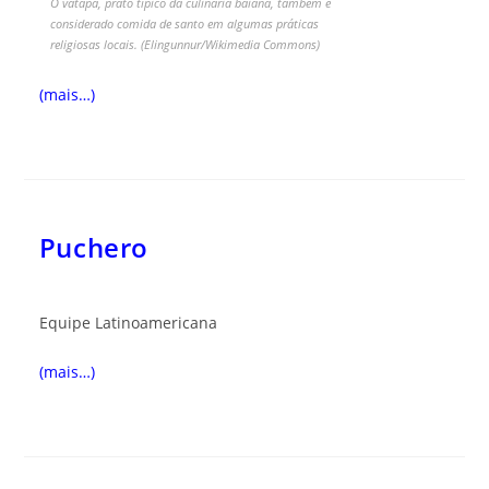
O vatapá, prato típico da culinária baiana, também é
considerado comida de santo em algumas práticas
religiosas locais. (Elingunnur/Wikimedia Commons)
(mais…)
Puchero
Equipe Latinoamericana
(mais…)