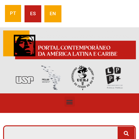
PT
ES
EN