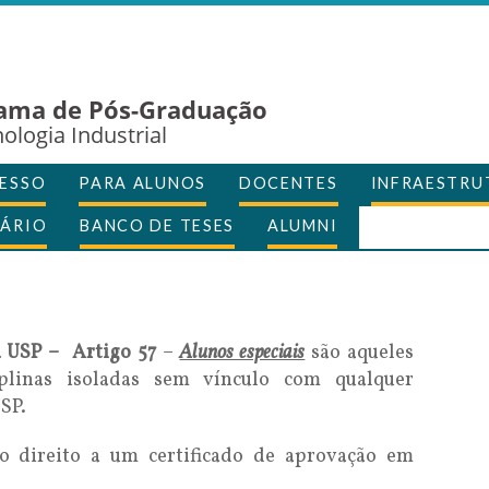
ama de Pós-Graduação
ologia Industrial
ESSO
PARA ALUNOS
DOCENTES
INFRAESTRU
ÁRIO
BANCO DE TESES
ALUMNI
 USP – Artigo 57
–
Alunos especiais
são aqueles
plinas isoladas sem vínculo com qualquer
SP.
ão direito a um certificado de aprovação em