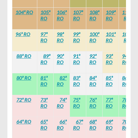
104ª RO
105ª
106ª
107ª
108ª
109ª
110ª
RO
RO
RO
RO
RO
RO
96ª RO
97ª
98ª
99ª
100ª
101ª
102ª
RO
RO
RO
RO
RO
RO
88ª RO
89ª
90ª
91ª
92ª
93ª
94ª
RO
RO
RO
RO
RO
RO
80ª RO
81ª
82ª
83ª
84ª
85ª
86ª
RO
RO
RO
RO
RO
RO
72ª RO
73ª
74ª
75ª
76ª
77ª
78ª
RO
RO
RO
RO
RO
RO
64ª RO
65ª
66ª
67ª
68ª
69ª
70ª
RO
RO
RO
RO
RO
RO