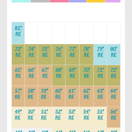
81ª
RE
73ª
74ª
75ª
76ª
77ª
78ª
79ª
80ª
RE
RE
RE
RE
RE
RE
RE
RE
65ª
66ª
67ª
68ª
69ª
70ª
71ª
72ª
RE
RE
RE
RE
RE
RE
RE
RE
57ª
58ª
59ª
60ª
61ª
62ª
63ª
64ª
RE
RE
RE
RE
RE
RE
RE
RE
49ª
50ª
51ª
52ª
53ª
54ª
55ª
56ª
RE
RE
RE
RE
RE
RE
RE
RE