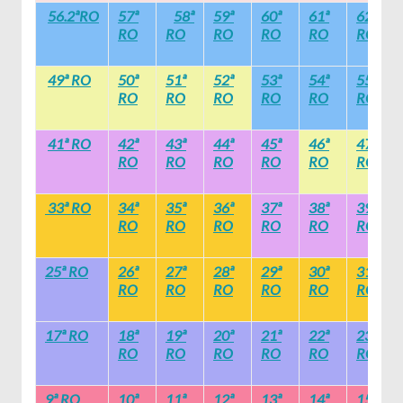
56.2ªRO
57ª
58ª
59ª
60ª
61ª
62ª
RO
RO
RO
RO
RO
RO
49ª RO
50ª
51ª
52ª
53ª
54ª
55ª
RO
RO
RO
RO
RO
RO
41ª RO
42ª
43ª
44ª
45ª
46ª
47ª
RO
RO
RO
RO
RO
RO
33ª RO
34ª
35ª
36ª
37ª
38ª
39ª
RO
RO
RO
RO
RO
RO
25ª RO
26ª
27ª
28ª
29ª
30ª
31ª
RO
RO
RO
RO
RO
RO
17ª RO
18ª
19ª
20ª
21ª
22ª
23ª
RO
RO
RO
RO
RO
RO
9ª RO
10ª
11ª
12ª
13ª
14ª
15ª