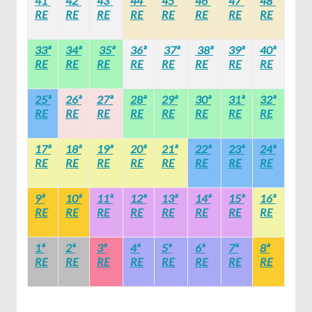
41ª
42ª
43ª
44ª
45ª
46ª
47ª
48ª
RE
RE
RE
RE
RE
RE
RE
RE
33ª
34ª
35ª
36ª
37ª
38ª
39ª
40ª
RE
RE
RE
RE
RE
RE
RE
RE
25ª
26ª
27ª
28ª
29ª
30ª
31ª
32ª
RE
RE
RE
RE
RE
RE
RE
RE
17ª
18ª
19ª
20ª
21ª
22ª
23ª
24ª
RE
RE
RE
RE
RE
RE
RE
RE
9ª
10ª
11ª
12ª
13ª
14ª
15ª
16ª
RE
RE
RE
RE
RE
RE
RE
RE
1ª
2ª
3ª
4ª
5ª
6ª
7ª
8ª
RE
RE
RE
RE
RE
RE
RE
RE