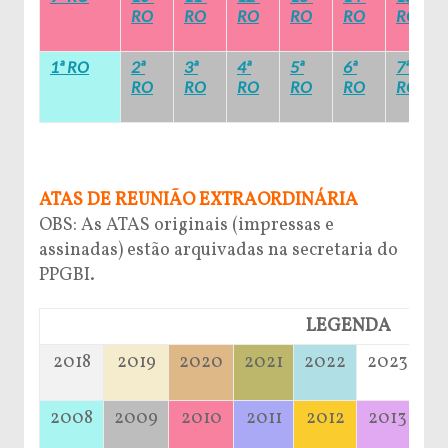
RO
RO
RO
RO
RO
RO
1ª RO
2ª
3ª
4ª
5ª
6ª
7ª
RO
RO
RO
RO
RO
RO
ATAS DE REUNIÃO EXTRAORDINÁRIA
OBS: As ATAS originais (impressas e
assinadas) estão arquivadas na secretaria do
PPGBI.
LEGENDA
2018
2019
2020
2021
2022
2023
2008
2009
2010
2011
2012
2013
2