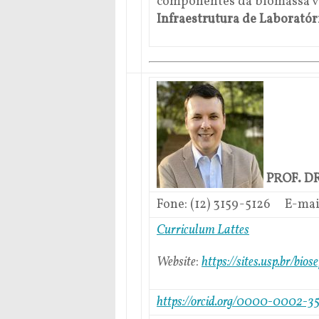
componentes da biomassa v
Infraestrutura de Laboratór
PROF. D
Fone: (12
) 3159-5126
E-mai
Curriculum Lattes
Website
:
https://sites.usp.br/
bios
https://orcid.org/0000-0002-