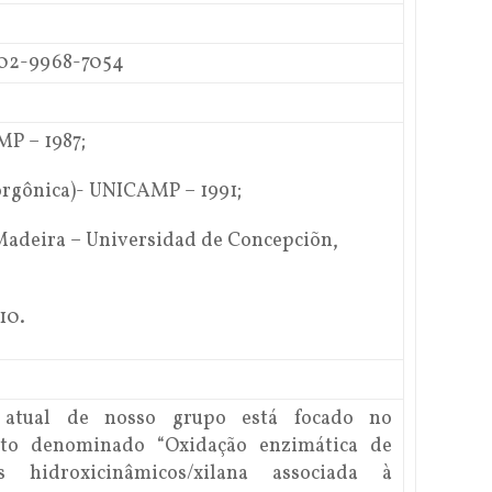
002-9968-7054
P – 1987;
orgônica)- UNICAMP – 1991;
Madeira – Universidad de Concepciõn,
10.
 atual de nosso grupo está focado no
eto denominado “Oxidação enzimática de
s hidroxicinâmicos/xilana associada à