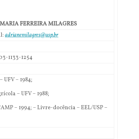
 MARIA FERREIRA MILAGRES
l:
adrianemilagres@usp.br
03-1133-1254
– UFV – 1984;
ícola – UFV – 1988;
AMP – 1994; – Livre-docência – EEL/USP –