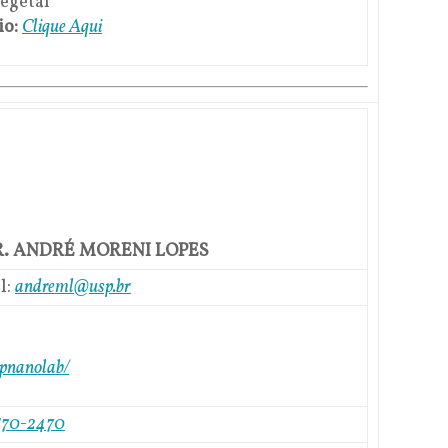
egetal
io:
Clique Aqui
R. ANDRÉ MORENI LOPES
l:
andreml@usp.br
epnanolab/
3570-2470