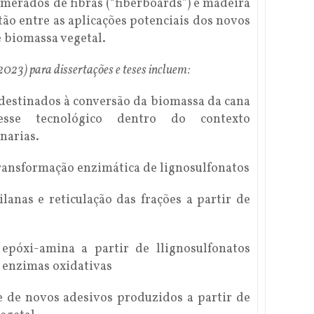
merados de fibras (“fiberboards”) e madeira
ão entre as aplicações potenciais dos novos
e biomassa vegetal.
023) para dissertações e teses incluem:
destinados à conversão da biomassa da cana
sse tecnológico dentro do contexto
narias.
transformação enzimática de lignosulfonatos
lanas e reticulação das frações a partir de
epóxi-amina a partir de llignosulfonatos
 enzimas oxidativas
 de novos adesivos produzidos a partir de