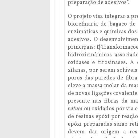
preparação de adesivos”.
O projeto visa integrar a p
biorefinaria de bagaço de
enzimáticas e químicas dos
adesivos. O desenvolvimen
principais:
1)
Transformações
hidroxicinâmicos associado
oxidases e tirosinases. A 
xilanas, por serem solúvei
poros das paredes de fibra
eleve a massa molar da ma
de novas ligações covalentes
presente nas fibras da m
natura
ou oxidados por via 
de resinas epóxi por reaçã
epóxi preparadas serão ret
devem dar origem a resi