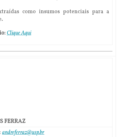
extraídas como insumos potenciais para a
e.
io:
Clique Aqui
IS FERRAZ
:
andreferraz@usp.br