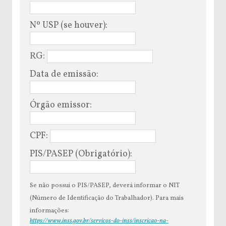
Nº USP (se houver):
RG:
Data de emissão:
Órgão emissor:
CPF:
PIS/PASEP (Obrigatório):
Se não possui o PIS/PASEP, deverá informar o NIT
(Número de Identificação do Trabalhador). Para mais
informações:
https://www.inss.gov.br/servicos-do-inss/inscricao-na-