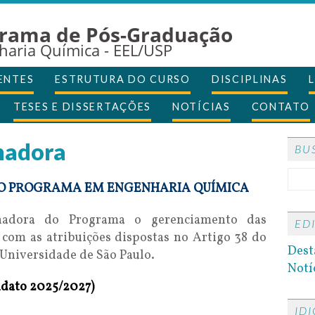
rama de Pós-Graduação
haria Química - EEL/USP
ENTES
ESTRUTURA DO CURSO
DISCIPLINAS
TESES E DISSERTAÇÕES
NOTÍCIAS
CONTATO
nadora
BU
DO
PROGRAMA
EM ENGENHARIA QUÍMICA
adora do Programa o gerenciamento das
ED
com as atribuições dispostas no Artigo 38 do
Dest
Universidade de São Paulo.
Notí
dato 2025/2027)
ID