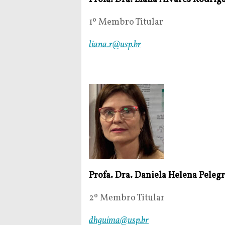
1º Membro Titular
liana.r@usp.br
Profa. Dra. Daniela Helena Pele
2º Membro Titular
dhguima@usp.br