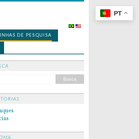
PT
LINHAS DE PESQUISA
SCA
ITORIAS
aques
cias
IOMA