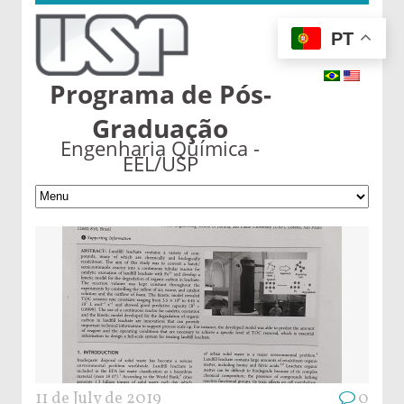
PT
Programa de Pós-
Graduação
Engenharia Química -
EEL/USP
11 de July de 2019
0