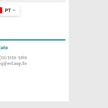
PT
tato
 (12) 3159-5169
q@eel.usp.br