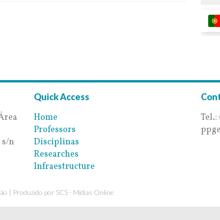
Quick Access
Con
-Área
Home
Tel.:
Professors
ppge
 s/n
Disciplinas
Researches
Infraestructure
ão | Produzido por
SCS - Mídias Online