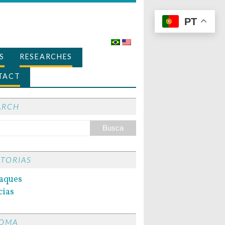
PT
S
RESEARCHES
TACT
ARCH
ITORIAS
aques
cias
IOMA