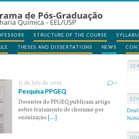
rama de Pós-Graduação
haria Química - EEL/USP
OFESSORS
STRUCTURE OF THE COURSE
SYLLABU
ULE
THESES AND DISSERTATIONS
NEWS
CON
SE
11 de July de 2019
0
Pesquisa PPGEQ
ED
Docentes do PPGEQ publicam artigo
sobre tratamento de chorume por
Dest
ozonização
[...]
Notí
ID