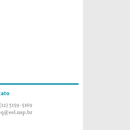
tato
 (12) 3159-5169
q@eel.usp.br