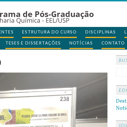
rama de Pós-Graduação
haria Química - EEL/USP
ENTES
ESTRUTURA DO CURSO
DISCIPLINAS
TESES E DISSERTAÇÕES
NOTÍCIAS
CONTATO
n
BU
ED
Dest
Notí
ID