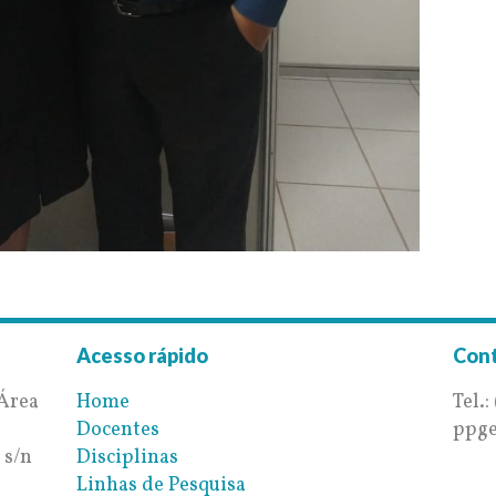
Acesso rápido
Con
-Área
Home
Tel.:
Docentes
ppge
 s/n
Disciplinas
Linhas de Pesquisa