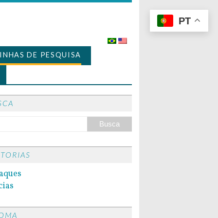
PT
LINHAS DE PESQUISA
SCA
ITORIAS
aques
cias
IOMA