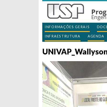
Prog
Engen
INFORMAÇÕES GERAIS
DOC
INFRAESTRUTURA
AGENDA
UNIVAP_Wallyso