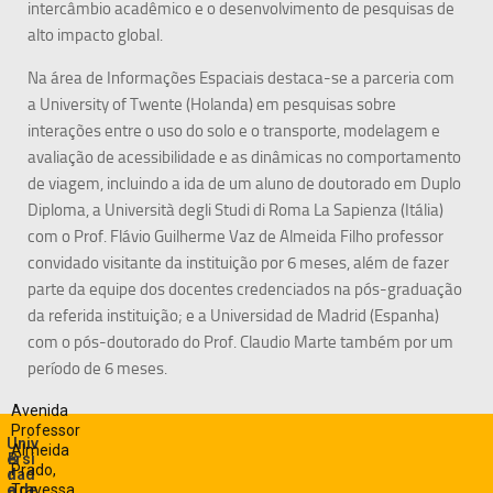
intercâmbio acadêmico e o desenvolvimento de pesquisas de
alto impacto global.
Na área de Informações Espaciais destaca-se a parceria com
a University of Twente (Holanda) em pesquisas sobre
interações entre o uso do solo e o transporte, modelagem e
avaliação de acessibilidade e as dinâmicas no comportamento
de viagem, incluindo a ida de um aluno de doutorado em Duplo
Diploma, a Università degli Studi di Roma La Sapienza (Itália)
com o Prof. Flávio Guilherme Vaz de Almeida Filho professor
convidado visitante da instituição por 6 meses, além de fazer
parte da equipe dos docentes credenciados na pós-graduação
da referida instituição; e a Universidad de Madrid (Espanha)
com o pós-doutorado do Prof. Claudio Marte também por um
período de 6 meses.
Avenida
Professor
Univ
Almeida
ersi
B
Prado,
dad
r
e de
a
Travessa