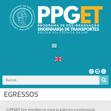
EGRESSOS
O
PPGET
tem prestígio no meio acadêmico e profissional,