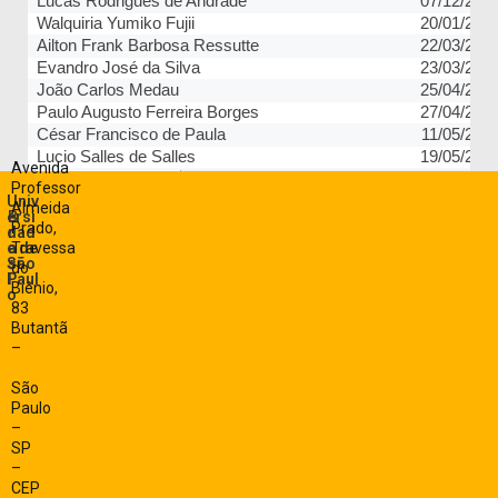
Avenida
Professor
Univ
Almeida
ersi
B
Prado,
dad
r
e de
a
Travessa
São
si
do
Paul
l
Biênio,
o
83
Butantã
–
São
Paulo
–
SP
–
CEP