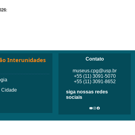
026
:
ão Interunidades
Contato
museus.cpg@usp.br
+55 (11) 3091-5070
ogia
+55 (11) 3091-8652
- Cidade
siga nossas redes
sociais
Youtube
Instagram
Facebook