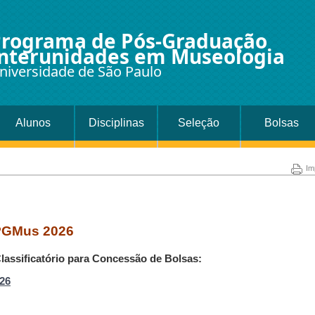
rograma de Pós-Graduação
nterunidades em Museologia
niversidade de São Paulo
Alunos
Disciplinas
Seleção
Bolsas
Im
PGMus 2026
assificatório para Concessão de Bolsas:
26