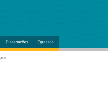
Dissertações
Egressos
primir