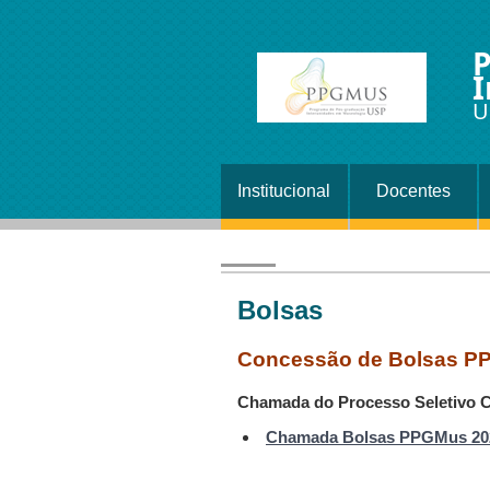
P
I
U
Institucional
Docentes
Bolsas
Concessão de Bolsas P
Chamada do Processo Seletivo Cl
Chamada Bolsas PPGMus 20