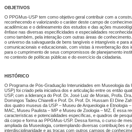
OBJETIVOS
O PPGMus-USP tem como objetivo geral contribuir com a constr
reconhecendo e valorizando o caráter deste campo de conheciment
acadêmicas e o delineamento dos estudos e das ações museológico
ênfase nas diversas especificidades e especialidades reconheci
como também, pela interação com outras áreas de conhecimento. 
o universo da salvaguarda de bens tangíveis e intangíveis e para 
comunicacionais e educacionais, com vistas à reverberação dos in
para o cumprimento de seus compromissos de planejamento institu
no contexto de políticas públicas e do exercício da cidadania.
HISTÓRICO
O Programa de Pós-Graduação Interunidades em Museologia da 
USP) foi criado pela iniciativa dos e articulação entre os então qu
USP, com a liderança do Prof. Dr. José Luiz de Morais, Profa. Dra. 
Domingos Tadeu Chiarelli e Prof. Dr. Prof. Dr. Hussam El Dine Z
dos quatro museus da USP – Museu de Arqueologia e Etnologia 
MAC, Museu Paulista – MP e Museu de Zoologia – MZ. É essa reu
características e potencialidades específicas, e quadros de pes
dá corpo e forma ao PPGMus-USP. Dessa forma, o curso de mestr
ampliada da Museologia, contemplando diversas contribuições e pe
interdisciplinaridade e as trocas com outros campos de conheci