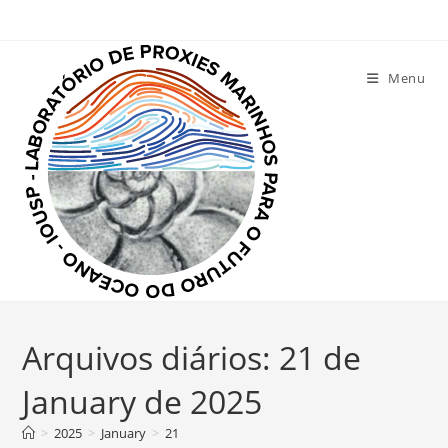
Ir
para
o
Menu
conteúdo
Arquivos diários: 21 de
January de 2025
>
2025
>
January
>
21