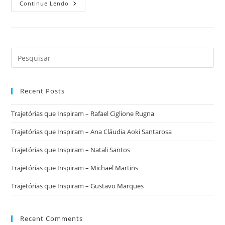
“Cientistas
Continue Lendo
Na
Antártica”
–
Novo
Canal
No
WhatsApp
Traz
A
Ciência
Da
Antártica
Recent Posts
Em
Tempo
Real
Trajetórias que Inspiram – Rafael Ciglione Rugna
Trajetórias que Inspiram – Ana Cláudia Aoki Santarosa
Trajetórias que Inspiram – Natali Santos
Trajetórias que Inspiram – Michael Martins
Trajetórias que Inspiram – Gustavo Marques
Recent Comments