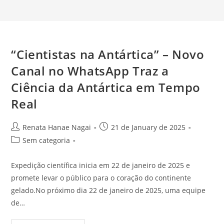
“Cientistas na Antártica” – Novo
Canal no WhatsApp Traz a
Ciência da Antártica em Tempo
Real
Autor
Post
Renata Hanae Nagai
21 de January de 2025
do
publicado:
Categoria
Sem categoria
post:
do
post:
Expedição científica inicia em 22 de janeiro de 2025 e
promete levar o público para o coração do continente
gelado.No próximo dia 22 de janeiro de 2025, uma equipe
de…