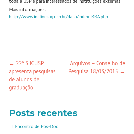
toda a USP e para interessados de instituições externas.
Mais informações:
http://www.incline.iag.usp.br/data/index_BRA.php
Navegação
←
22º SIICUSP
Arquivos – Conselho de
apresenta pesquisas
Pesquisa 18/03/2015
→
de
de alunos de
posts
graduação
Posts recentes
I Encontro de Pós-Doc