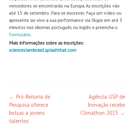
vencedores se encontrarão na Europa. As inscrições vão
até 15 de setembro. Para se inscrever, faça um vídeo ou
apresente ao vivo a sua performance via Skype em até 3
minutos nos idiomas português ou inglês e preencha o
formulário
.
Mais informações sobre as inscrições:
scienceslambrasil.splashthat.com
Navegação
←
Pró-Reitoria de
Agência USP de
Pesquisa oferece
Inovação recebe
de
bolsas a jovens
Climathon 2015
→
posts
talentos