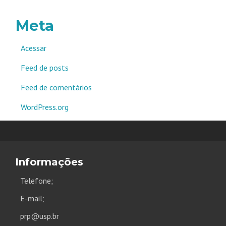
Meta
Acessar
Feed de posts
Feed de comentários
WordPress.org
Informações
Telefone;
E-mail;
prp@usp.br