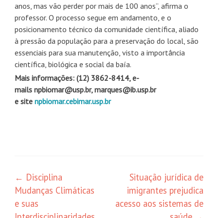
anos, mas vão perder por mais de 100 anos”, afirma o
professor. O processo segue em andamento, e o
posicionamento técnico da comunidade científica, aliado
à pressão da população para a preservação do local, são
essenciais para sua manutenção, visto a importância
científica, biológica e social da baía.
Mais informações: (12) 3862-8414, e-
mails npbiomar@usp.br, marques@ib.usp.br
e site
npbiomar.cebimar.usp.br
Navegação
←
Disciplina
Situação jurídica de
Mudanças Climáticas
imigrantes prejudica
de
e suas
acesso aos sistemas de
posts
Interdisciplinaridades
saúde
→