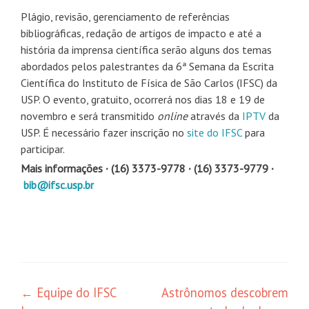
Plágio, revisão, gerenciamento de referências
bibliográficas, redação de artigos de impacto e até a
história da imprensa científica serão alguns dos temas
abordados pelos palestrantes da 6ª Semana da Escrita
Científica do Instituto de Física de São Carlos (IFSC) da
USP. O evento, gratuito, ocorrerá nos dias 18 e 19 de
novembro e será transmitido
online
através da
IPTV
da
USP. É necessário fazer inscrição no
site do IFSC
para
participar.
Mais informações ∙ (16) 3373-9778 ∙ (16) 3373-9779 ∙
bib@ifsc.usp.br
Navegação
←
Equipe do IFSC
Astrônomos descobrem