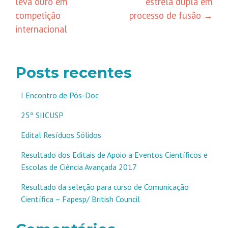
leva ouro em
estrela dupla em
de
competição
processo de fusão
→
posts
internacional
Posts recentes
I Encontro de Pós-Doc
25º SIICUSP
Edital Resíduos Sólidos
Resultado dos Editais de Apoio a Eventos Científicos e
Escolas de Ciência Avançada 2017
Resultado da seleção para curso de Comunicação
Científica – Fapesp/ British Council