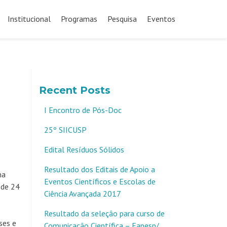
Pular
para
Institucional
Programas
Pesquisa
Eventos
o
conteúdo
Recent Posts
I Encontro de Pós-Doc
25º SIICUSP
Edital Resíduos Sólidos
Resultado dos Editais de Apoio a
ma
Eventos Científicos e Escolas de
 de 24
Ciência Avançada 2017
Resultado da seleção para curso de
ses e
Comunicação Científica – Fapesp/