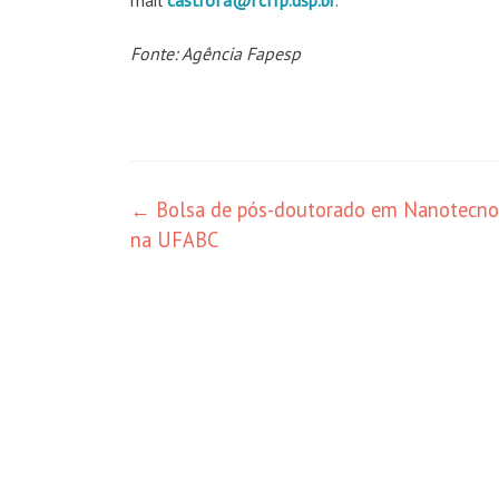
mail
castrofa@fcfrp.usp.br
.
Fonte: Agência Fapesp
Navegação
←
Bolsa de pós-doutorado em Nanotecno
na UFABC
de
posts