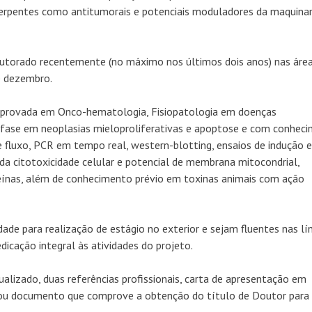
 serpentes como antitumorais e potenciais moduladores da maquinar
outorado recentemente (no máximo nos últimos dois anos) nas áre
de dezembro.
mprovada em Onco-hematologia, Fisiopatologia em doenças
fase em neoplasias mieloproliferativas e apoptose e com conhec
e fluxo, PCR em tempo real, western-blotting, ensaios de indução e
da citotoxicidade celular e potencial de membrana mitocondrial,
eínas, além de conhecimento prévio em toxinas animais com ação
dade para realização de estágio no exterior e sejam fluentes nas lí
dicação integral às atividades do projeto.
alizado, duas referências profissionais, carta de apresentação em
ou documento que comprove a obtenção do título de Doutor para 