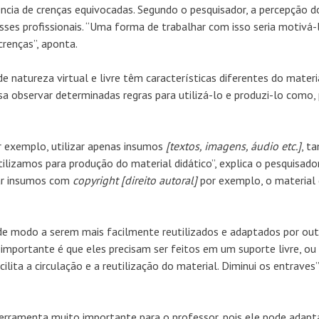
ncia de crenças equivocadas. Segundo o pesquisador, a percepção d
es profissionais. “Uma forma de trabalhar com isso seria motivá-
crenças”, aponta.
de natureza virtual e livre têm características diferentes do materi
isa observar determinadas regras para utilizá-lo e produzi-lo como,
or exemplo, utilizar apenas insumos
[textos, imagens, áudio etc.]
, t
tilizamos para produção do material didático”, explica o pesquisador
sar insumos com
copyright
[direito autoral]
por exemplo, o material 
 de modo a serem mais facilmente reutilizados e adaptados por ou
 importante é que eles precisam ser feitos em um suporte livre, ou 
ita a circulação e a reutilização do material. Diminui os entraves”
erramenta muito importante para o professor, pois ele pode adapt