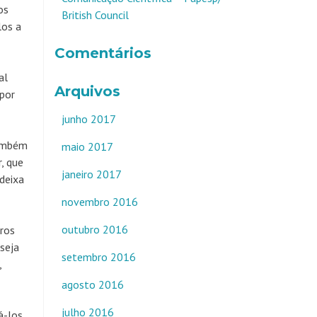
os
British Council
los a
Comentários
al
Arquivos
 por
junho 2017
ambém
maio 2017
, que
janeiro 2017
deixa
novembro 2016
outubro 2016
tros
seja
setembro 2016
,
agosto 2016
julho 2016
á-los