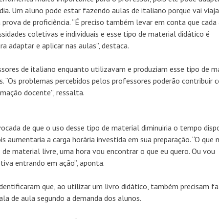
a. Um aluno pode estar fazendo aulas de italiano porque vai viaja
a prova de proficiência. “É preciso também levar em conta que cada
dades coletivas e individuais e esse tipo de material didático é
a adaptar e aplicar nas aulas”, destaca.
ssores de italiano enquanto utilizavam e produziam esse tipo de ma
ns. “Os problemas percebidos pelos professores poderão contribuir
rmação docente”, ressalta.
ocada de que o uso desse tipo de material diminuiria o tempo disp
ois aumentaria a carga horária investida em sua preparação. “O que 
de material livre, uma hora vou encontrar o que eu quero. Ou vou
etiva entrando em ação”, aponta.
ntificaram que, ao utilizar um livro didático, também precisam fa
ala de aula segundo a demanda dos alunos.