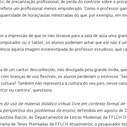
, de precarização profissional, de perda do controle sobre o proc
ão reflete um profissional menos empoderado. “Como o professor ga
quantidade de horas/aulas ministradas do que, por exemplo, em inv
.
ve a impressão de que se não levasse para a sala de aula uma gran
computador ou o tablet, os alunos poderiam achar que ele não é 
erência àquela imagem estereotipada do professor estudioso, que c
a de um cantor desconhecido, não divulgada pela grande mídia, qu
com licenças de uso flexíveis, os alunos perderiam o interesse. “Se
ltura? Também não representa a cultura do seu país, nesse caso
ntor ou cantora”, questiona.
s do uso de material didático virtual livre em contexto formal de
a perspectiva dos problemas de ensino
, defendida em agosto de 2
 Giustina Baccin, do Departamento de Letras Modernas da FFLCH. O
rama de Teses Premiadas da FFLCH. Atualmente, o pesquisador es