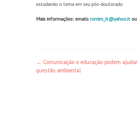
estudando o tema em seu pós-doutorado.
Mais informações: emails
romim_it@yahoo.it
ou
Navegação
←
Comunicação e educação podem ajudar
questão ambiental
de
posts