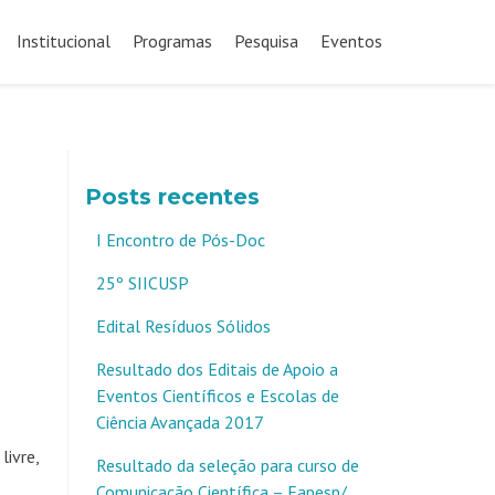
Pular
para
Institucional
Programas
Pesquisa
Eventos
o
conteúdo
Posts recentes
I Encontro de Pós-Doc
25º SIICUSP
Edital Resíduos Sólidos
Resultado dos Editais de Apoio a
Eventos Científicos e Escolas de
Ciência Avançada 2017
livre,
Resultado da seleção para curso de
Comunicação Científica – Fapesp/