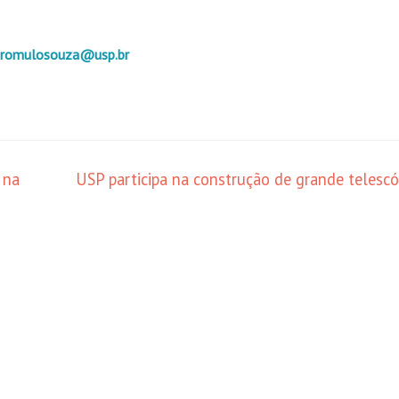
romulosouza@usp.br
 na
USP participa na construção de grande telesc