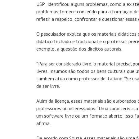
USP, identificou alguns problemas, como a existê
problemas fornece conteúdo para a formação dess
refletir a respeito, confrontar e questionar essas 
O pesquisador explica que os materiais didáticos 
didático fechado e tradicional e o professor prec
exemplo, a questão dos direitos autorais.
“Para ser considerado livre, o material precisa, p
livres. Insumos são todos os bens culturais que u
também atua como professor de italiano. “Se u
de ser livre.”
Além da licença, esses materiais são elaborados
professores ou interessados. “Uma característica
um software livre ou um formato aberto. Isso facil
afirma.
De acordo com Souza, esses materiais são uma f