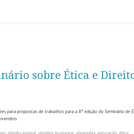
nário sobre Ética e Direit
ções para propostas de trabalhos para a 8ª edição do Seminário de É
novembro.
mo
,
direito animal
,
direitos humanos
,
diversitas
,
educação
,
ética
,