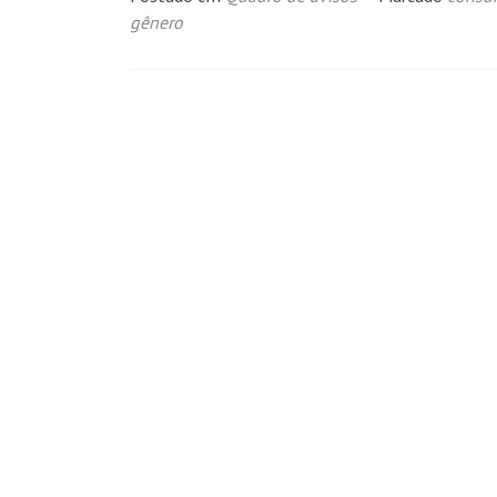
gênero
Navegação
por
posts