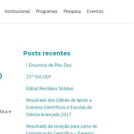
Pular
para
Institucional
Programas
Pesquisa
Eventos
o
conteúdo
Posts recentes
I Encontro de Pós-Doc
o
25º SIICUSP
Edital Resíduos Sólidos
Resultado dos Editais de Apoio a
Eventos Científicos e Escolas de
tica e
Ciência Avançada 2017
Resultado da seleção para curso de
Comunicação Científica – Fapesp/