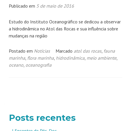
Publicado em
5 de maio de 2016
Estudo do Instituto Oceanográfico se dedicou a observar
a hidrodinâmica no Atol das Rocas e sua influência sobre
mudanças na região
Postado em
Notícias
Marcado
atol das rocas
,
fauna
marinha
,
flora marinha
,
hidrodinâmica
,
meio ambiente
,
oceano
,
oceanografia
Navegação
por
posts
Posts recentes
I Encontro de Pós-Doc