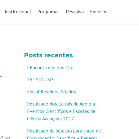
Pular
para
Institucional
Programas
Pesquisa
Eventos
o
conteúdo
Posts recentes
I Encontro de Pós-Doc
r
25º SIICUSP
Edital Resíduos Sólidos
Resultado dos Editais de Apoio a
Eventos Científicos e Escolas de
Ciência Avançada 2017
Resultado da seleção para curso de
SP
,
sti
Comunicação Científica – Fapesp/