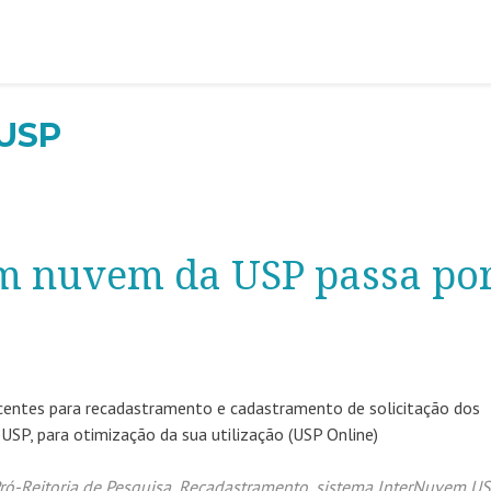
 USP
 nuvem da USP passa po
ocentes para recadastramento e cadastramento de solicitação dos
SP, para otimização da sua utilização (USP Online)
ró-Reitoria de Pesquisa
,
Recadastramento
,
sistema InterNuvem U