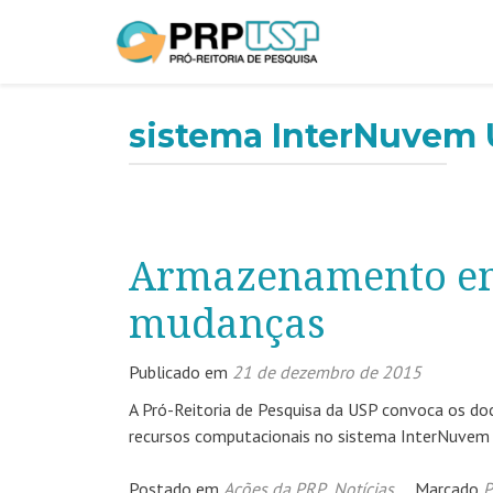
sistema InterNuvem
Armazenamento em
mudanças
Publicado em
21 de dezembro de 2015
A Pró-Reitoria de Pesquisa da USP convoca os d
recursos computacionais no sistema InterNuvem U
Postado em
Ações da PRP
,
Notícias
Marcado
P