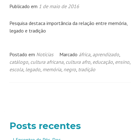
Publicado em
1 de maio de 2016
Pesquisa destaca importância da relação entre memória,
legado e tradição
Postado em
Notícias
Marcado
áfrica
,
aprendizado
,
catálogo
,
cultura africana
,
cultura afro
,
educação
,
ensino
,
escola
,
legado
,
memória
,
negro
,
tradição
Navegação
por
posts
Posts recentes
I Encontro de Pós-Doc