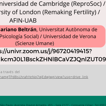
a través del
j6NhamgTPdBsLhrahYeNq7qjEdwJwg/view?usp=drive_link
o Paulo. Avenida Doutor Arnaldo, 455 - Sala 2177 - Cerqueira César. Tel.05511