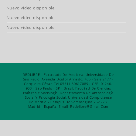
Nuevo vídeo disponible
Nuevo vídeo disponible
Nuevo vídeo disponible
REDLIBRE - Faculdade De Medicina, Universidade De
São Paulo. Avenida Doutor Arnaldo, 455 - Sala 2177 -
Cerqueira César. Tel.05511.30617089 - CEP. 01246-
903 - São Paulo - SP - Brasil. Facultad De Ciencias
Políticas Y Sociología, Departamento De Antropología
Social Y Psicología Social, Universidad Complutense
De Madrid - Campus De Somosaguas - 28223.
Madrid - España. Email: Redelibre@gmail.com