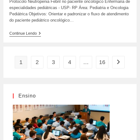
Protocolo Neutropenia Febril no paciente oncológico Enfermaria de
especialidades pediátricas - USP- RP Área: Pediatria e Oncologia
Pediátrica Objetivos: Orientar e padronizar o fluxo de atendimento
do paciente pediátrico oncológico…
Protocolo
Continue Lendo
Neutropenia
Febril
No
Paciente
Oncológico
1
2
3
4
…
16
Ir para a p
Ensino