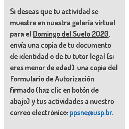
Atividades
Si deseas que tu actividad se
Material didático
muestre en nuestra galería virtual
Videoaulas
para el
Domingo del Suelo 2020
,
Eventos
envía una copia de tu documento
Publicações
de identidad o de tu tutor legal (si
Projetos
eres menor de edad), una copia del
Hortas nas Escolas
Formulario de Autorización
Cursos
firmado (haz clic en botón de
Jogos
abajo) y tus actividades a nuestro
correo electrónico:
ppsne@usp.br
.