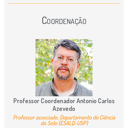
Atividades
Coordenação
Material didático
Videoaulas
Eventos
Publicações
Projetos
Hortas nas Escolas
Cursos
Jogos
Professor Coordenador Antonio Carlos
Azevedo
Professor associado, Departamento de Ciência
do Solo (ESALQ-USP)