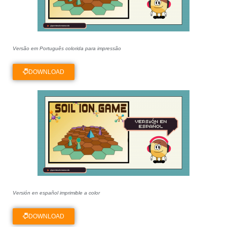
Atividades
Material didático
Videoaulas
Versão em Português colorida para impressão
Eventos
DOWNLOAD
Publicações
Projetos
Hortas nas Escolas
Cursos
Jogos
Versión en español imprimible a color
DOWNLOAD