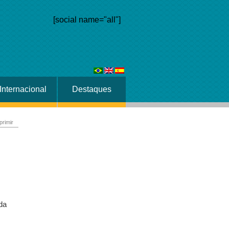
[social name="all"]
Internacional
Destaques
primir
da