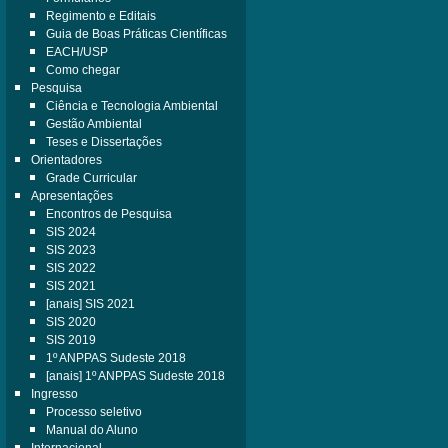
Regimento e Editais
Guia de Boas Práticas Científicas
EACH/USP
Como chegar
Pesquisa
Ciência e Tecnologia Ambiental
Gestão Ambiental
Teses e Dissertações
Orientadores
Grade Curricular
Apresentações
Encontros de Pesquisa
SIS 2024
SIS 2023
SIS 2022
SIS 2021
[anais] SIS 2021
SIS 2020
SIS 2019
1º ANPPAS Sudeste 2018
[anais] 1º ANPPAS Sudeste 2018
Ingresso
Processo seletivo
Manual do Aluno
Internacional