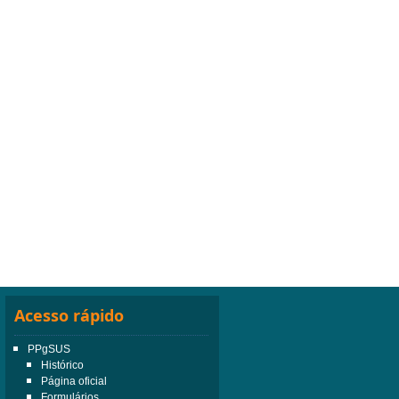
Acesso rápido
PPgSUS
Histórico
Página oficial
Formulários