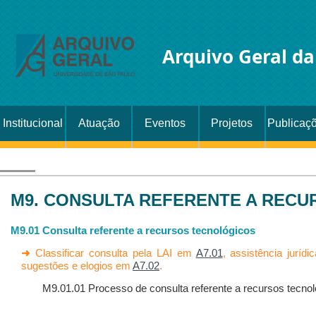
Arquivo Geral d
Institucional
Atuação
Eventos
Projetos
Publicaç
M9. CONSULTA REFERENTE A REC
M9.01 Consulta referente a recursos tecnológicos
➜
Classificar consulta pela LAI em
A7.01
, assistência juríd
sugestões e elogios em
A7.02
.
M9.01.01 Processo de consulta referente a recursos tecno