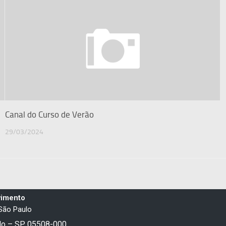
Canal do Curso de Verão
29/03/2024
vimento
 São Paulo
ulo – SP, 05508-000